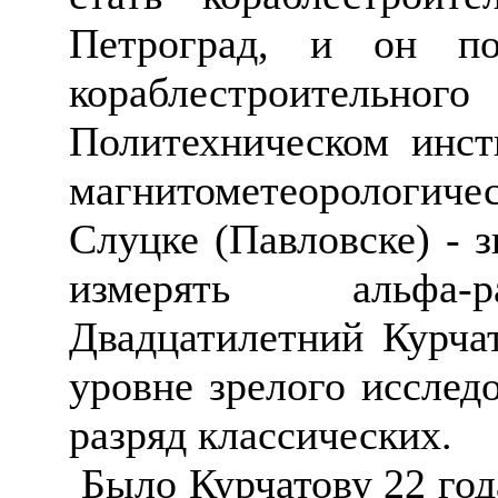
Петроград, и он по
кораблестроител
Политехническом инст
магнитометеорологич
Слуцке
(Павловске) - з
измерять альфа-р
Двадцатилетний Курча
уровне зрелого исслед
разряд
классических
.
Было Курчатову 22 год