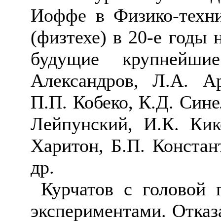
Иоффе в Физико-техн
(
физтехе
) в 20-е годы
будущие крупнейши
Александров, Л.А. А
П.П.
Кобеко
, К.Д. Сине
Лейпунский
, И.К.
Кик
Харитон,
Б.П. Констан
др.
Курчатов с головой 
экспериментами. Отказ