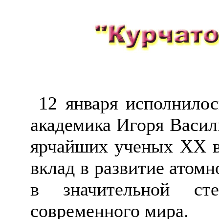
12 января исполн
илос
академика Игоря Васил
ярчайших ученых
XX
в
вклад в развитие атомн
в значительной ст
современного мира.