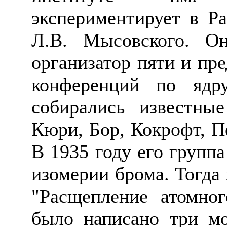
экспериментирует в Ра
Л.В.
Мысовского
. Он
организатор пяти и пр
конференций по ядр
собирались известн
Кюри
, Бор,
Кокрофт
,
П
В 1935 году его групп
изомерии брома. Тогда
"Расщепление атомно
было написано три мо