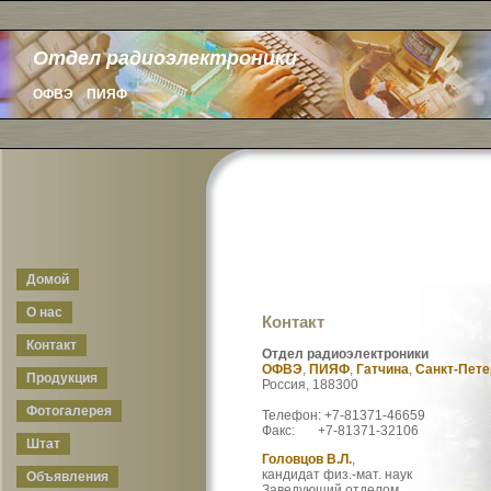
Отдел радиоэлектроники
ОФВЭ
ПИЯФ
Домой
О нас
Контакт
Контакт
Отдел радиоэлектроники
ОФВЭ
,
ПИЯФ
,
Гатчина
,
Санкт-Пете
Продукция
Россия, 188300
Фотогалерея
Телефон: +7-81371-46659
Факс: +7-81371-32106
Штат
Головцов В.Л.
,
кандидат физ.-мат. наук
Объявления
Заведующий отделом