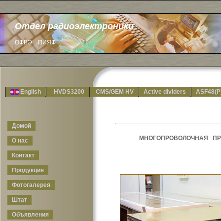
Отдел радиоэлектроники
ОФВЭ
ПИЯФ
English
HVDS3200
CMS/GEM HV
Active dividers
ASF48(P
Домой
МНОГОПРОВОЛОЧНАЯ ПР
О нас
Контакт
Продукция
Фотогалерея
Штат
Объявления