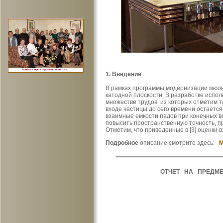
1. Введение
В рамках программы модернизации мюон
катодной плоскости. В разработке испо
множестве трудов, из которых отметим т
входе частицы до сего времени остаетс
взаимные емкости падов при конечных в
повысить пространственную точность, п
Отметим, что приведенные в [3] оценки 
Подробное
описание смотрите здесь:
M
ОТЧЕТ НА ПРЕДМЕ