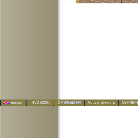
English
HVDS3200
CMS/GEM HV
Active_dividers
ASF48(P)